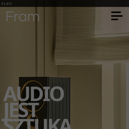
PL
|
EN
AUDIO
JEST
SZTUKĄ