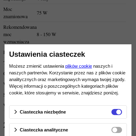
Moc
75 W
znamionowa
Rekomendowana
moc
8 - 150 W
wzmacniacza
Podzespoły
Wysokiej jakości Jantzen Audio
Ustawienia ciasteczek
Terminale
WBT Nextgen
Możesz zmienić ustawienia
plików cookie
naszych i
naszych partnerów. Korzystanie przez nas z plików cookie
Obudowa
Aluminium
analitycznych oraz marketingowych wymaga twojej zgody.
Wymiary
370 x 150 x 170mm
Więcej informacji o poszczególnych kategoriach plików
cookie, które stosujemy w serwisie, znajdziesz poniżej.
Stojaki
Odłączane drewniane
Waga
13 kg
Ciasteczka niezbędne
Zdjęcia
Ciasteczka analityczne