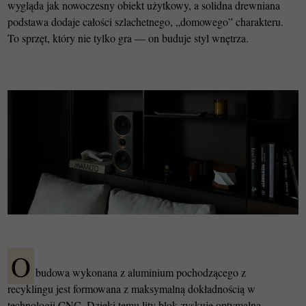
wygląda jak nowoczesny obiekt użytkowy, a solidna drewniana
podstawa dodaje całości szlachetnego, „domowego” charakteru.
To sprzęt, który nie tylko gra — on buduje styl wnętrza.
O
budowa wykonana z aluminium pochodzącego z
recyklingu jest formowana z maksymalną dokładnością w
technologii CNC. Dzięki temu lity blok zyskuje optymalną