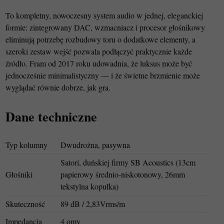
To kompletny, nowoczesny system audio w jednej, eleganckiej
formie: zintegrowany DAC, wzmacniacz i procesor głośnikowy
eliminują potrzebę rozbudowy toru o dodatkowe elementy, a
szeroki zestaw wejść pozwala podłączyć praktycznie każde
źródło. Fram od 2017 roku udowadnia, że luksus może być
jednocześnie minimalistyczny — i że świetne brzmienie może
wyglądać równie dobrze, jak gra.
Dane techniczne
Typ kolumny
Dwudrożna, pasywna
Satori, duńskiej firmy SB Acoustics (13cm
Głośniki
papierowy średnio-niskotonowy, 26mm
tekstylna kopułka)
Skuteczność
89 dB / 2,83Vrms/m
Impedancja
4 omy