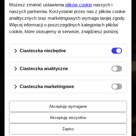
Możesz zmienić ustawienia
plików cookie
naszych i
naszych partnerów. Korzystanie przez nas z plików cookie
Speakers
analitycznych oraz marketingowych wymaga twojej zgody.
Więcej informacji o poszczególnych kategoriach plików
cookie, które stosujemy w serwisie, znajdziesz poniżej.
Fram Midi 150P
Fram Arte Noire
Fram Arte Noire Total Black
Ciasteczka niezbędne
Fram Arte
Ciasteczka analityczne
Ciasteczka marketingowe
Quick contact
Akceptuję wymagane
Akceptuję wszystkie
Digital Speakers Manufacture
ul. Artura Malawskiego 50
Zapisz
Kraków 31-471