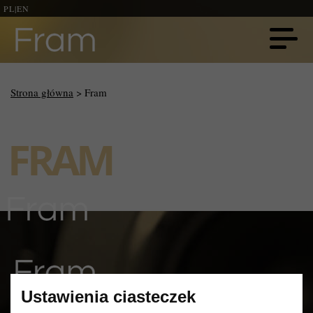
PL
|
EN
Strona główna
> Fram
FRAM
Ustawienia ciasteczek